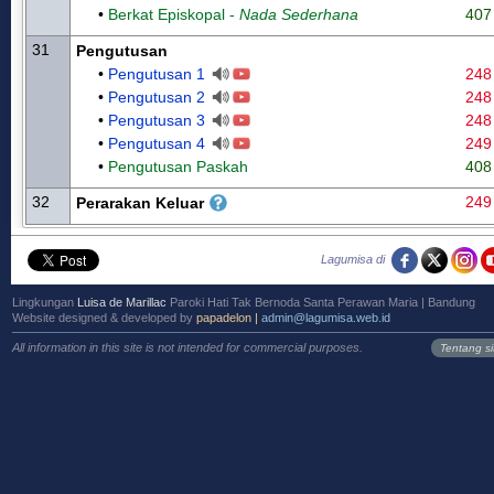
•
Berkat Episkopal -
Nada Sederhana
407
31
Pengutusan
•
Pengutusan 1
248
•
Pengutusan 2
248
•
Pengutusan 3
248
•
Pengutusan 4
249
•
Pengutusan Paskah
408
32
249
Perarakan Keluar
Lirik Chord Lagu Misa Teks Partitur SATB MP3 Koor Puji Syukur Paduan Suara Katolik
Lagumisa di
Lingkungan
Luisa de Marillac
Paroki Hati Tak Bernoda Santa Perawan Maria | Bandung
Website designed & developed by
papadelon |
admin@lagumisa.web.id
All information in this site is not intended for commercial purposes.
Tentang si