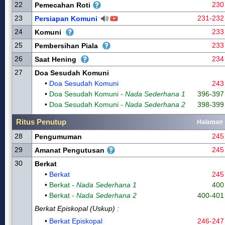
22
230
Pemecahan Roti
23
231-232
Persiapan Komuni
24
233
Komuni
25
233
Pembersihan Piala
26
234
Saat Hening
27
Doa Sesudah Komuni
•
Doa Sesudah Komuni
243
•
Doa Sesudah Komuni -
Nada Sederhana 1
396-397
•
Doa Sesudah Komuni -
Nada Sederhana 2
398-399
Ritus Penutup
Halaman
28
245
Pengumuman
29
245
Amanat Pengutusan
30
Berkat
•
Berkat
245
•
Berkat -
Nada Sederhana 1
400
•
Berkat -
Nada Sederhana 2
400-401
Berkat Episkopal (Uskup) :
•
Berkat Episkopal
246-247