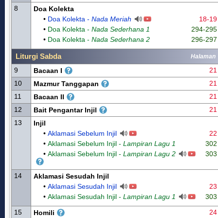
8
Doa Kolekta
•
Doa Kolekta -
Nada Meriah
18-19
•
Doa Kolekta -
Nada Sederhana 1
294-295
•
Doa Kolekta -
Nada Sederhana 2
296-297
Liturgi Sabda
Halaman
9
21
Bacaan I
10
21
Mazmur Tanggapan
11
21
Bacaan II
12
21
Bait Pengantar Injil
13
Injil
•
Aklamasi Sebelum Injil
22
•
Aklamasi Sebelum Injil -
Lampiran Lagu 1
302
•
Aklamasi Sebelum Injil -
Lampiran Lagu 2
303
14
Aklamasi Sesudah Injil
•
Aklamasi Sesudah Injil
23
•
Aklamasi Sesudah Injil -
Lampiran Lagu 1
303
15
24
Homili