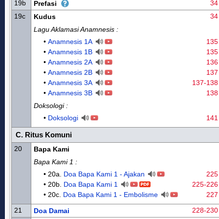
19b
34
Prefasi
19c
34
Kudus
Lagu Aklamasi Anamnesis :
•
Anamnesis 1A
135
•
Anamnesis 1B
135
•
Anamnesis 2A
136
•
Anamnesis 2B
137
•
Anamnesis 3A
137-138
•
Anamnesis 3B
138
Doksologi :
•
Doksologi
141
C. Ritus Komuni
20
Bapa Kami
Bapa Kami 1 :
• 20a.
Doa Bapa Kami 1 - Ajakan
225
• 20b.
Doa Bapa Kami 1
225-226
• 20c.
Doa Bapa Kami 1 - Embolisme
227
21
228-230
Doa Damai