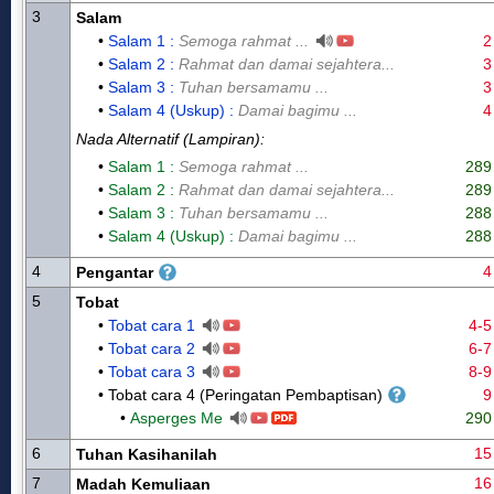
3
Salam
•
Salam 1 :
Semoga rahmat ...
2
•
Salam 2 :
Rahmat dan damai sejahtera...
3
•
Salam 3 :
Tuhan bersamamu ...
3
•
Salam 4 (Uskup) :
Damai bagimu ...
4
Nada Alternatif (Lampiran):
•
Salam 1 :
Semoga rahmat ...
289
•
Salam 2 :
Rahmat dan damai sejahtera...
289
•
Salam 3 :
Tuhan bersamamu ...
288
•
Salam 4 (Uskup) :
Damai bagimu ...
288
4
4
Pengantar
5
Tobat
•
Tobat cara 1
4-5
•
Tobat cara 2
6-7
•
Tobat cara 3
8-9
• Tobat cara 4 (Peringatan Pembaptisan)
9
•
Asperges Me
290
6
15
Tuhan Kasihanilah
7
16
Madah Kemuliaan