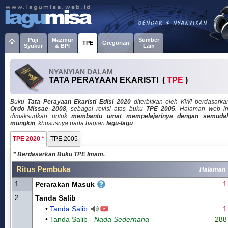
Puji
Mazmur
Sumber
TPE
Gregorian
Syukur
& BPI
Lain
NYANYIAN DALAM
TATA PERAYAAN EKARISTI (
TPE
)
Buku
Tata Perayaan Ekaristi Edisi 2020
diterbitkan oleh KWI berdasarka
Ordo Missae 2008
, sebagai revisi atas buku
TPE 2005
. Halaman web in
dimaksudkan untuk
membantu umat mempelajarinya dengan semuda
mungkin
, khususnya pada bagian
lagu-lagu
.
TPE 2020 *
TPE 2005
* Berdasarkan Buku TPE Imam.
Ritus Pembuka
Halaman
1
1
Perarakan Masuk
2
Tanda Salib
•
Tanda Salib
1
•
Tanda Salib -
Nada Sederhana
288