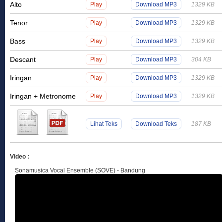
Alto
Play
Download MP3
1329 KB
Tenor
Play
Download MP3
1329 KB
Bass
Play
Download MP3
1329 KB
Descant
Play
Download MP3
304 KB
Iringan
Play
Download MP3
1329 KB
Iringan + Metronome
Play
Download MP3
1329 KB
Lihat Teks
Download Teks
187 KB
Video :
Sonamusica Vocal Ensemble (SOVE) - Bandung