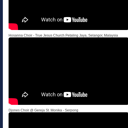
Hosanna Choir - True Jesus Church Petaling Jaya, Selangor, Malaysia
Djones Choir @ Gereja St. Monika - Serpong