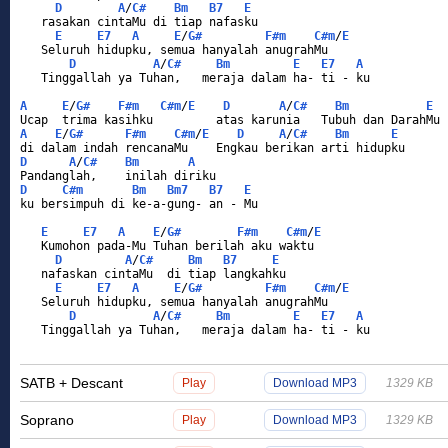
D
A
/
C#
Bm
B7
E
   rasakan cintaMu di tiap nafasku
E
E7
A
E
/
G#
F#m
C#m
/
E
   Seluruh hidupku, semua hanyalah anugrahMu
D
A
/
C#
Bm
E
E7
A
   Tinggallah ya Tuhan,   meraja dalam ha- ti - ku
A
E
/
G#
F#m
C#m
/
E
D
A
/
C#
Bm
E
Ucap  trima kasihku         atas karunia   Tubuh dan DarahMu
A
E
/
G#
F#m
C#m
/
E
D
A
/
C#
Bm
E
di dalam indah rencanaMu    Engkau berikan arti hidupku
D
A
/
C#
Bm
A
Pandanglah,    inilah diriku 
D
C#m
Bm
Bm7
B7
E
ku bersimpuh di ke-a-gung- an - Mu
E
E7
A
E
/
G#
F#m
C#m
/
E
   Kumohon pada-Mu Tuhan berilah aku waktu
D
A
/
C#
Bm
B7
E
   nafaskan cintaMu  di tiap langkahku
E
E7
A
E
/
G#
F#m
C#m
/
E
   Seluruh hidupku, semua hanyalah anugrahMu
D
A
/
C#
Bm
E
E7
A
   Tinggallah ya Tuhan,   meraja dalam ha- ti - ku
SATB + Descant
Play
Download MP3
1329 KB
Soprano
Play
Download MP3
1329 KB