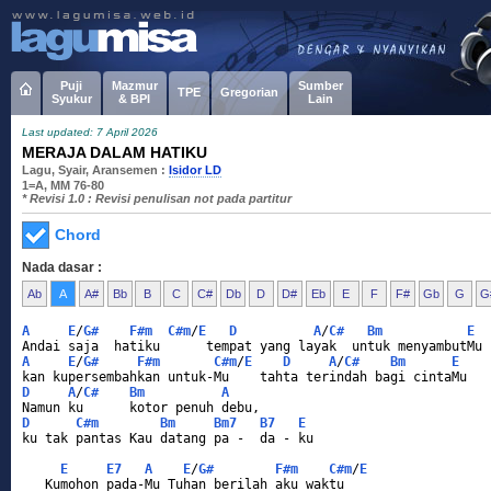
Puji
Mazmur
Sumber
TPE
Gregorian
Syukur
& BPI
Lain
Last updated: 7 April 2026
MERAJA DALAM HATIKU
Lagu, Syair, Aransemen :
Isidor LD
1=A, MM 76-80
* Revisi 1.0 : Revisi penulisan not pada partitur
Chord
Nada dasar :
Ab
A
A#
Bb
B
C
C#
Db
D
D#
Eb
E
F
F#
Gb
G
G
A
E
/
G#
F#m
C#m
/
E
D
A
/
C#
Bm
E
Andai saja  hatiku      tempat yang layak  untuk menyambutMu
A
E
/
G#
F#m
C#m
/
E
D
A
/
C#
Bm
E
kan kupersembahkan untuk-Mu    tahta terindah bagi cintaMu
D
A
/
C#
Bm
A
Namun ku      kotor penuh debu, 
D
C#m
Bm
Bm7
B7
E
ku tak pantas Kau datang pa -  da - ku
E
E7
A
E
/
G#
F#m
C#m
/
E
   Kumohon pada-Mu Tuhan berilah aku waktu