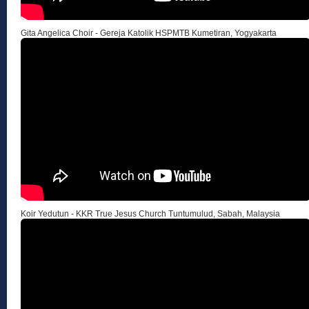
Gita Angelica Choir - Gereja Katolik HSPMTB Kumetiran, Yogyakarta
Koir Yedutun - KKR True Jesus Church Tuntumulud, Sabah, Malaysia